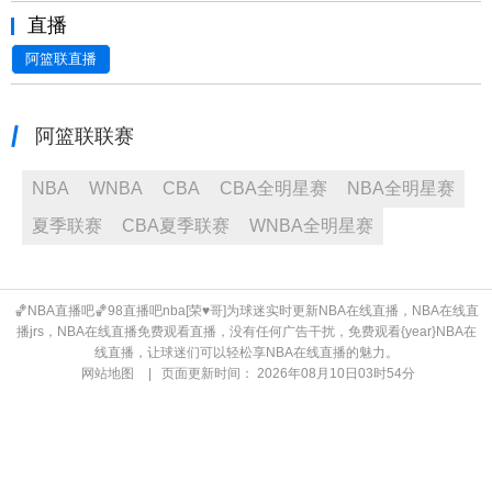
直播
阿篮联直播
阿篮联联赛
NBA
WNBA
CBA
CBA全明星赛
NBA全明星赛
夏季联赛
CBA夏季联赛
WNBA全明星赛
🏀NBA直播吧🏀98直播吧nba[荣♥哥]为球迷实时更新NBA在线直播，NBA在线直
播jrs，NBA在线直播免费观看直播，没有任何广告干扰，免费观看{year}NBA在
线直播，让球迷们可以轻松享NBA在线直播的魅力。
网站地图
| 页面更新时间：
2026年08月10日03时54分